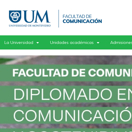
Pasar
al
contenido
principal
La Universidad
Unidades académicas
Admisiones