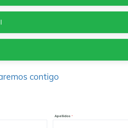
l
taremos contigo
Apellidos