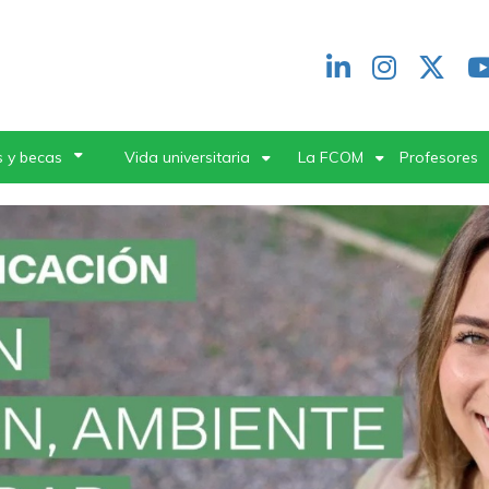
Redes
header
 y becas
Vida universitaria
La FCOM
Profesores