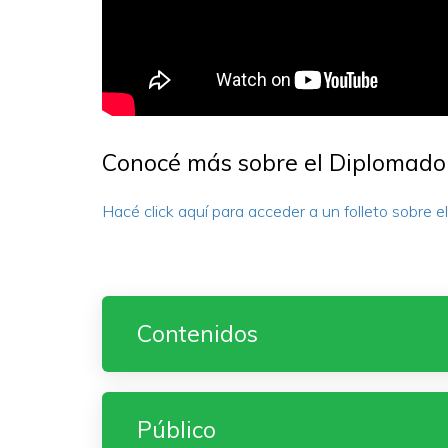
Conocé más sobre el Diplomado
Hacé click aquí para acceder a un folleto sobre 
Contenidos
Público