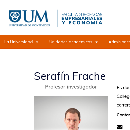
Pasar
al
contenido
principal
La Universidad
Unidades académicas
Admisiones
Serafín Frache
Profesor investigador
Es doc
Colleg
carrer
Contac