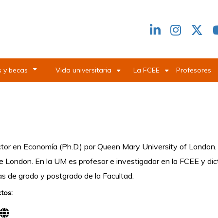
Redes
header
 y becas
Vida universitaria
La FCEE
Profesores
tor en Economía (Ph.D.) por Queen Mary University of London.
e London. En la UM es profesor e investigador en la FCEE y di
as de grado y postgrado de la Facultad.
tos: