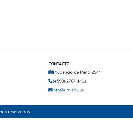
CONTACTO
Prudencio de Pena 2544
(+598) 2707 4461
info@um.edu.uy
hos reservados.