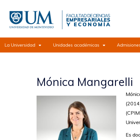
Pasar
al
contenido
principal
La Universidad
Unidades académicas
Admisiones
Mónica Mangarelli
Mónica
(2014)
(CPIM-
Univer
Es doc