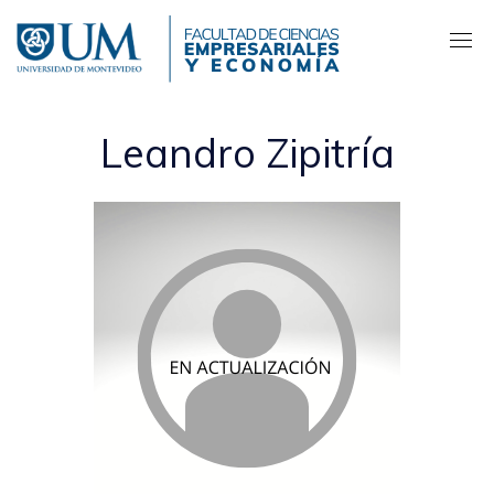
Pasar
al
contenido
principal
Leandro Zipitría