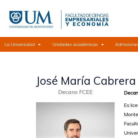
Pasar
al
contenido
principal
La Universidad
Unidades académicas
Admisiones
José María Cabrera
Decano FCEE
Decano
Es lic
Monte
Facult
Univer