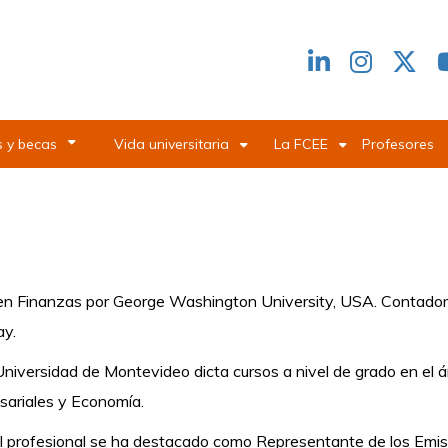
Redes
header
 y becas
Vida universitaria
La FCEE
Profesores
 Finanzas por George Washington University, USA. Contador Pú
ay.
Universidad de Montevideo dicta cursos a nivel de grado en el á
sariales y Economía.
l profesional se ha destacado como Representante de los Emis