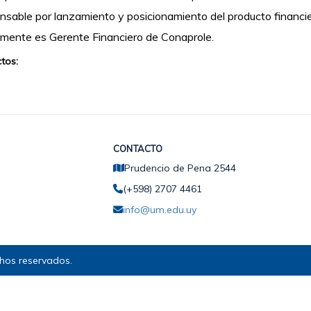
sable por lanzamiento y posicionamiento del producto financi
mente es Gerente Financiero de Conaprole.
tos:
CONTACTO
Prudencio de Pena 2544
(+598) 2707 4461
info@um.edu.uy
hos reservados.