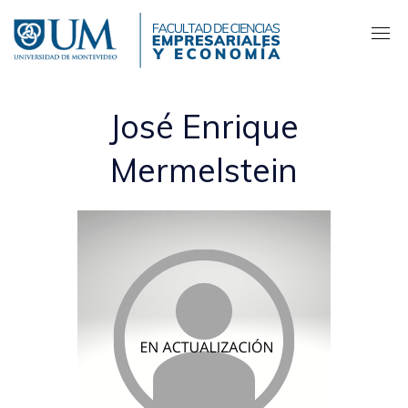
Pasar
al
contenido
principal
José Enrique
Mermelstein