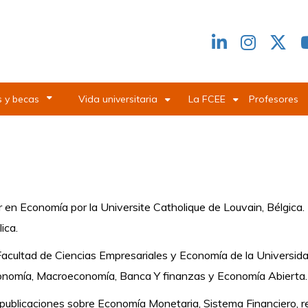
Redes
header
 y becas
Vida universitaria
La FCEE
Profesores
 en Economía por la Universite Catholique de Louvain, Bélgica.
ica.
Facultad de Ciencias Empresariales y Economía de la Universid
onomía, Macroeconomía, Banca Y finanzas y Economía Abierta
publicaciones sobre Economía Monetaria, Sistema Financiero, re