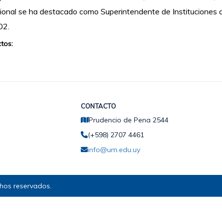
ional se ha destacado como Superintendente de Instituciones d
02.
tos:
CONTACTO
Prudencio de Pena 2544
(+598) 2707 4461
info@um.edu.uy
hos reservados.