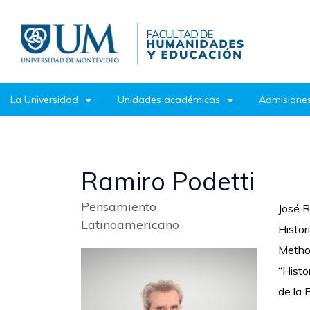
Pasar
al
contenido
principal
La Universidad
Unidades académicas
Admisiones
Ramiro Podetti
Pensamiento
José R
Latinoamericano
Histor
Methol
“Histo
de la 