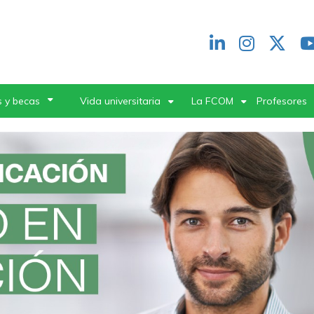
Redes
header
 y becas
Vida universitaria
La FCOM
Profesores