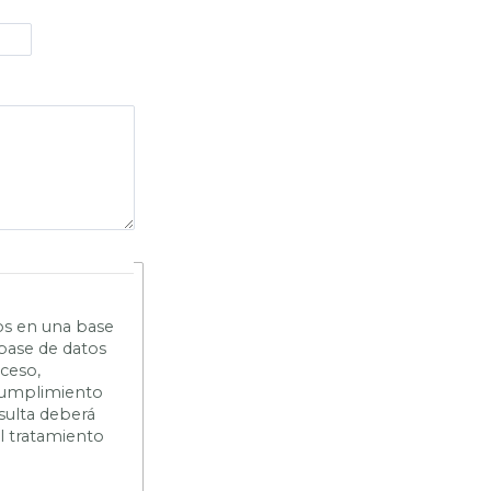
os en una base
 base de datos
cceso,
n cumplimiento
sulta deberá
el tratamiento