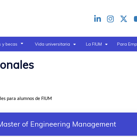
Redes
header
 y becas
Vida universitaria
La FIUM
Para Emp
ionales
bles para alumnos de FIUM
Master of Engineering Management