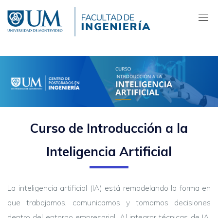
Pasar
al
contenido
principal
Curso de Introducción a la
Inteligencia Artificial
La inteligencia artificial (IA) está remodelando la forma en
que trabajamos, comunicamos y tomamos decisiones
dentro del entorno empresarial. Al integrar técnicas de IA,