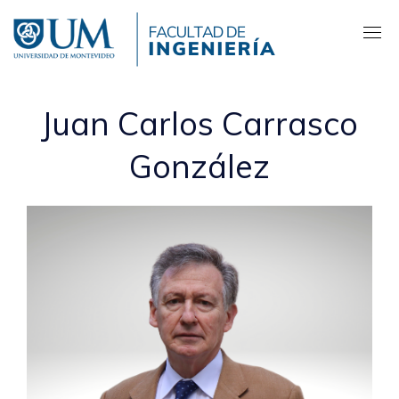
Pasar
al
contenido
principal
Juan Carlos Carrasco
González