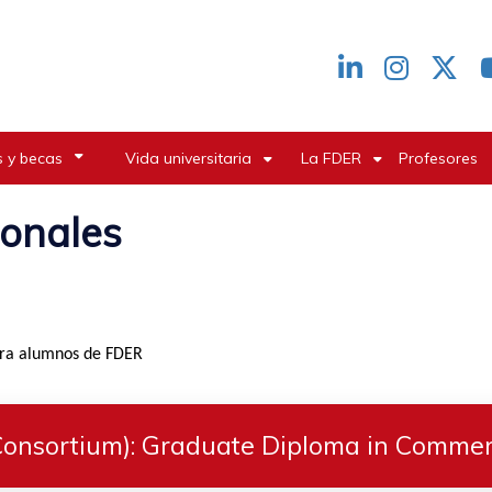
Redes
header
 y becas
Vida universitaria
La FDER
Profesores
ionales
ara alumnos de FDER
Consortium): Graduate Diploma in Commer