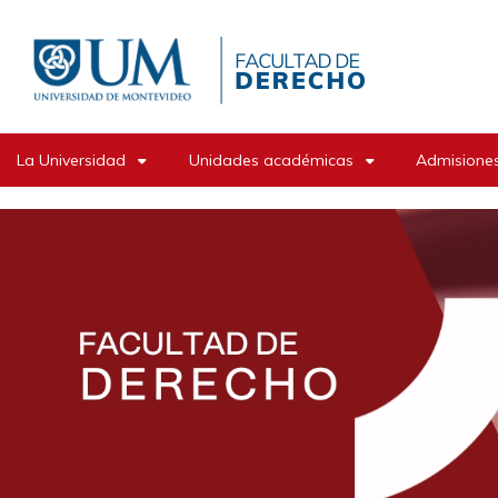
Pasar
al
contenido
principal
La Universidad
Unidades académicas
Admisiones