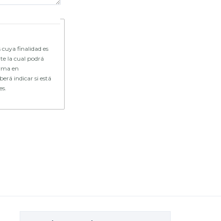
 cuya finalidad es
te la cual podrá
forma en
erá indicar si está
es.