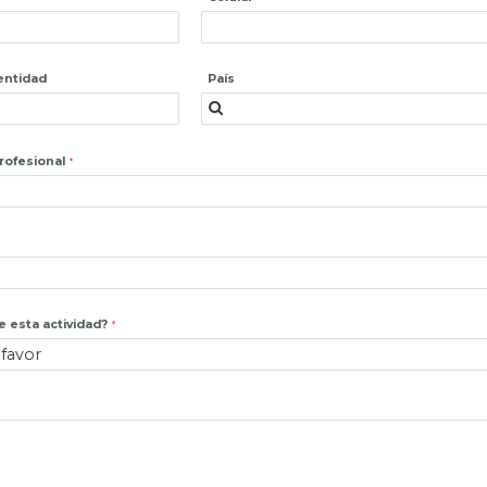
entidad
País
profesional
 esta actividad?