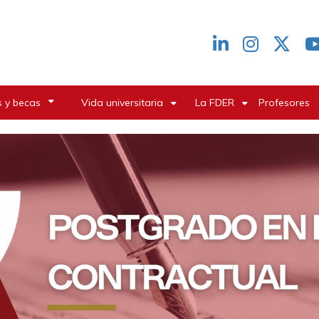
Redes
header
 y becas
Vida universitaria
La FDER
Profesores