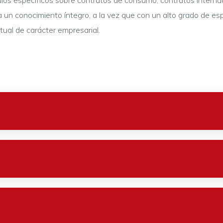
os específicos sobre contratos de consumo, contratos internac
ra un conocimiento íntegro, a la vez que con un alto grado de es
tual de carácter empresarial.