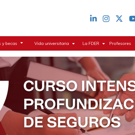
Redes
header
 y becas
Vida universitaria
La FDER
Profesores