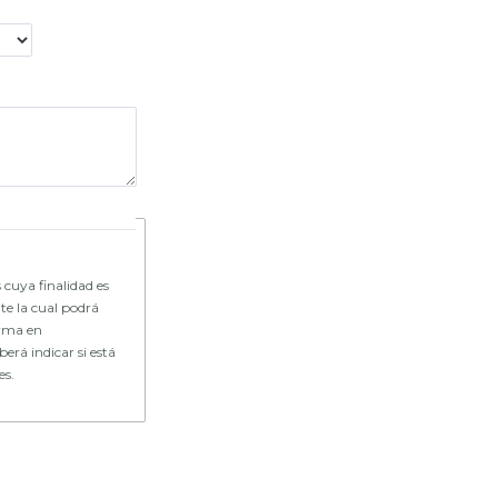
 cuya finalidad es
te la cual podrá
forma en
erá indicar si está
es.