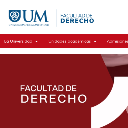
Pasar
al
contenido
principal
La Universidad
Unidades académicas
Admisiones