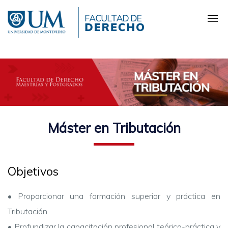
Pasar
al
contenido
principal
Máster en Tributación
Objetivos
• Proporcionar una formación superior y práctica en
Tributación.
• Profundizar la capacitación profesional teórico-práctica y