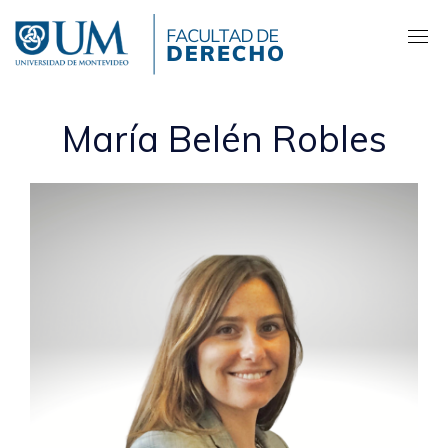
Pasar
al
contenido
principal
María Belén Robles