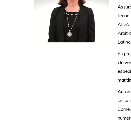
Assura
tecnol
AIDA M
Arbitr
Latino
Es pro
Univer
especi
maríti
Autora
cinco 
Coment
numero