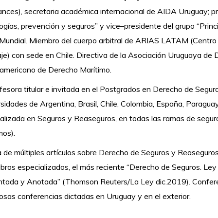
nces), secretaria académica internacional de AIDA Uruguay; pr
ogías, prevención y seguros” y vice–presidente del grupo “Princ
undial. Miembro del cuerpo arbitral de ARIAS LATAM (Centro 
aje) con sede en Chile. Directiva de la Asociación Uruguaya de 
americano de Derecho Marítimo.
fesora titular e invitada en el Postgrados en Derecho de Seguro
sidades de Argentina, Brasil, Chile, Colombia, España, Paraguay
alizada en Seguros y Reaseguros, en todas las ramas de segur
mos).
 de múltiples artículos sobre Derecho de Seguros y Reaseguros 
libros especializados, el más reciente “Derecho de Seguros. Le
ada y Anotada” (Thomson Reuters/La Ley dic.2019). Conferenc
sas conferencias dictadas en Uruguay y en el exterior.