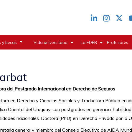
Redes
header
 y becas
Vida universitaria
La FDER
Profesores
arbat
ora del Postgrado Internacional en Derecho de Seguros
tora en Derecho y Ciencias Sociales y Traductora Pública en idi
ica Oriental del Uruguay, con postgrados en gerencia, habilida
sidades nacionales. Doctora (PhD) en Derecho Privado por la 
retaria general y miembro del Consejo Ejecutivo de AIDA Mundia