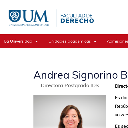
Pasar
al
contenido
principal
La Universidad
Unidades académicas
Admisiones
Andrea Signorino B
Directora Postgrado IDS
Direct
Es doc
Repúbl
univer
Es sec