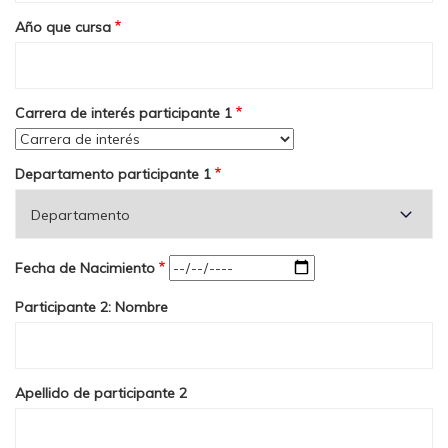
Año que cursa
Carrera de interés participante 1
Departamento participante 1
Fecha
Fecha de Nacimiento
de
Nacimiento:
Participante 2: Nombre
Date
Apellido de participante 2