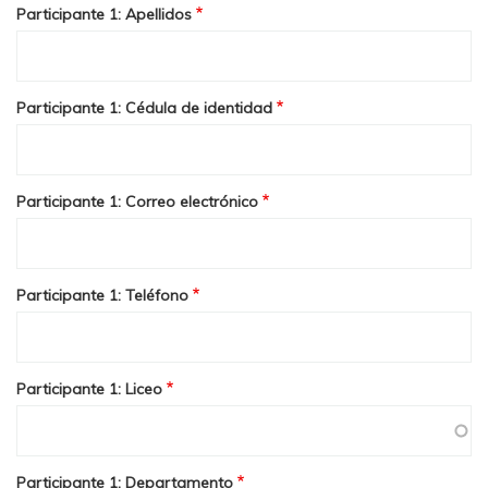
Participante 1: Apellidos
Participante 1: Cédula de identidad
Participante 1: Correo electrónico
Participante 1: Teléfono
Participante 1: Liceo
Participante 1: Departamento