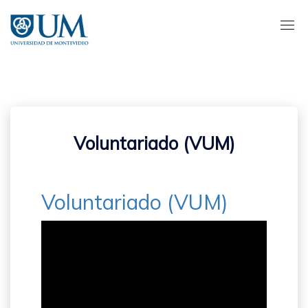
Pasar
al
contenido
principal
Voluntariado (VUM)
Voluntariado (VUM)