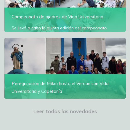
Campeonato de ajedrez de Vida Universitaria
Se llevó a cabo la quinta edición del campeonato
arbitrado por la Federación Uruguaya de Ajedrez
Ver más
Peregrinación de 56km hasta el Verdún con Vida
Universitaria y Capellanía
Alumnos y personal de la UM peregrinaron al Santuario
Nacional Nuestra Señora del Verdún durante dos días
Leer todas las novedades
de caminata
Ver más