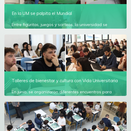
En la UM se palpita el Mundial
Entre figuritas, juegos y sorteos, la universidad se
convirtió en sede para que los alumnos sintonicen la
inauguración del Mundial 2026
Ver más
Talleres de bienestar y cultura con Vida Universitaria
En junio, se organizaron diferentes encuentros para
alumnos en temáticas de bienestar y política actual
Ver más