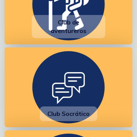
Club de
aventureros
Club Socrático