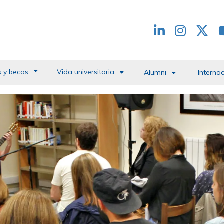
Redes
header
 y becas
Vida universitaria
Alumni
Interna