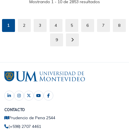
Mostrando 1 - 10 de 2853 resultados
Paginación
1
2
3
4
5
6
7
8
Página
Page
Page
Page
Page
Page
Page
Pag
actual
9
Page
Siguiente
página
CONTACTO
Prudencio de Pena 2544
(+598) 2707 4461