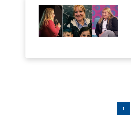
Pagin
1
Pág
act