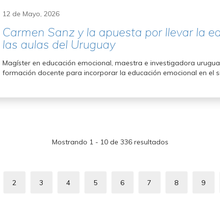
12 de Mayo, 2026
Carmen Sanz y la apuesta por llevar la 
las aulas del Uruguay
Magíster en educación emocional, maestra e investigadora urugua
formación docente para incorporar la educación emocional en el 
Mostrando 1 - 10 de 336 resultados
ación
2
3
4
5
6
7
8
9
ina
Page
Page
Page
Page
Page
Page
Page
Pag
ual