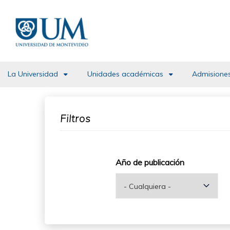
Pasar
al
contenido
principal
La Universidad
Unidades académicas
Admisiones
Filtros
Año de publicación