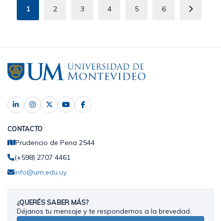
1
2
3
4
5
6
Página
Page
Page
Page
Page
Page
Siguiente
actual
página
CONTACTO
Prudencio de Pena 2544
(+598) 2707 4461
info@um.edu.uy
¿QUERÉS SABER MÁS?
Déjanos tu mensaje y te respondemos a la brevedad.