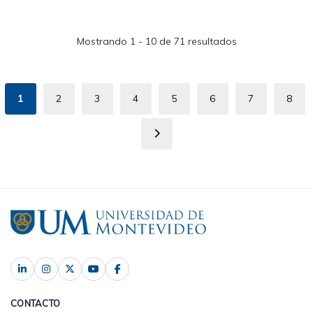
Mostrando 1 - 10 de 71 resultados
Paginación
1
2
3
4
5
6
7
8
Página
Page
Page
Page
Page
Page
Page
Pag
actual
Siguiente
página
CONTACTO