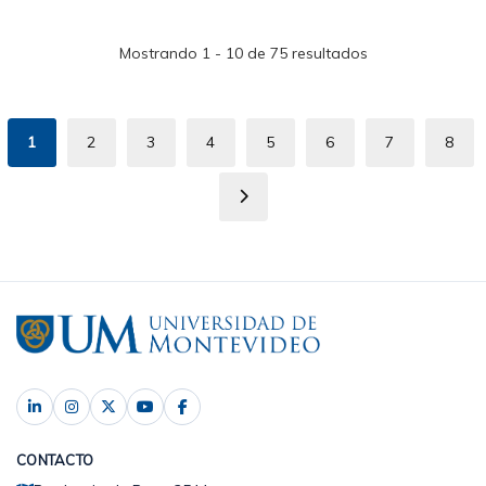
Mostrando 1 - 10 de 75 resultados
Paginación
1
2
3
4
5
6
7
8
Página
Page
Page
Page
Page
Page
Page
Pag
actual
Siguiente
página
CONTACTO