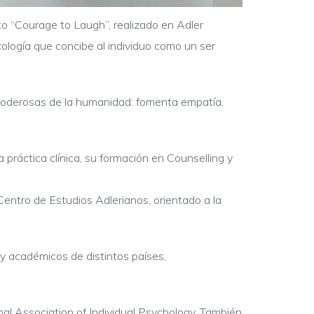
to “Courage to Laugh”, realizado en Adler
icología que concibe al individuo como un ser
 poderosas de la humanidad: fomenta empatía,
 práctica clínica, su formación en Counselling y
Centro de Estudios Adlerianos, orientado a la
s y académicos de distintos países,
nal Association of Individual Psychology. También