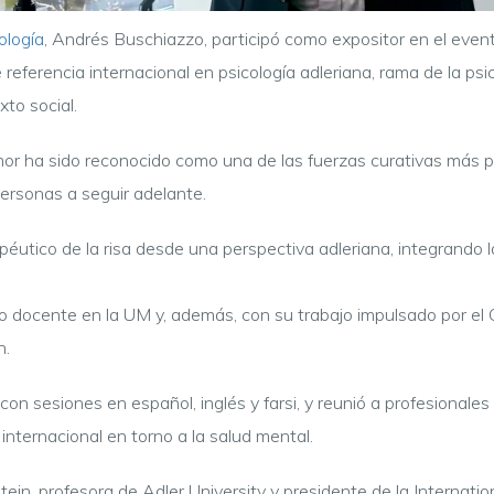
ología
, Andrés Buschiazzo, participó como expositor en el even
 referencia internacional en psicología adleriana, rama de la ps
xto social.
umor ha sido reconocido como una de las fuerzas curativas más
personas a seguir adelante.
éutico de la risa desde una perspectiva adleriana, integrando la
o docente en la UM y, además, con su trabajo impulsado por el 
n.
con sesiones en español, inglés y farsi, y reunió a profesionale
nternacional en torno a la salud mental.
ein, profesora de Adler University y presidente de la Internatio