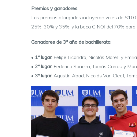
Premios y ganadores
Los premios otorgados incluyeron vales de $10.0
25%, 30% y 35%, y la beca CINOI del 70% para u
Ganadores de 3º año de bachillerato:
•
1º lugar:
Felipe Licandro, Nicolás Morelli y Emil
•
2º lugar:
Federico Soneira, Tomás Carrau y Manuel
•
3º lugar:
Agustín Abad, Nicolás Van Cleef, Tomás