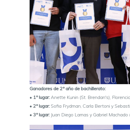
Ganadores de 2º año de bachillerato:
•
1º lugar:
Anette Kunin (St. Brendan's), Florenci
•
2º lugar:
Sofia Frydman, Carla Bertoni y Sebasti
•
3º lugar:
Juan Diego Lamas y Gabriel Machado (Li