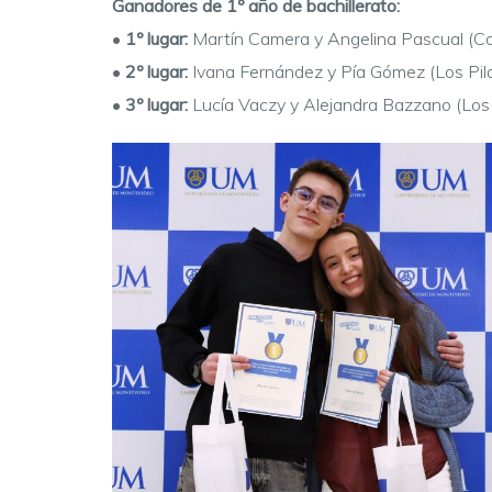
Ganadores de 1º año de bachillerato:
•
1º lugar:
Martín Camera y Angelina Pascual (Col
•
2º lugar:
Ivana Fernández y Pía Gómez (Los Pila
•
3º lugar:
Lucía Vaczy y Alejandra Bazzano (Los P