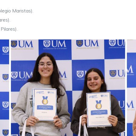
egio Maristas).
res).
ilares).