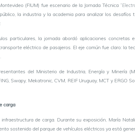
 Montevideo (FIUM) fue escenario de la Jornada Técnica
“Elect
úblico, la industria y la academia para analizar los desafíos t
.
culos particulares, la jornada abordó aplicaciones concretas
 transporte eléctrico de pasajeros. El eje común fue claro: la te
.
resentantes del Ministerio de Industria, Energía y Minería 
 FING, Swapy, Mekatronic, CVM, REIF Uruguay, MCT y ERGO Soluc
de carga
 infraestructura de carga. Durante su exposición, María Natal
iento sostenido del parque de vehículos eléctricos ya está gene