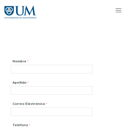
Pasar
al
contenido
principal
Nombre
Apellido
Correo Electrónico
Teléfono