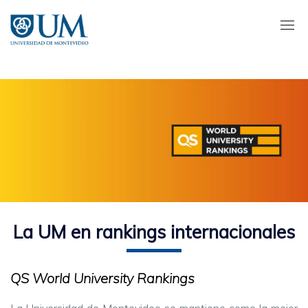
Pasar
al
contenido
principal
La UM en rankings internacionales
QS World University Rankings