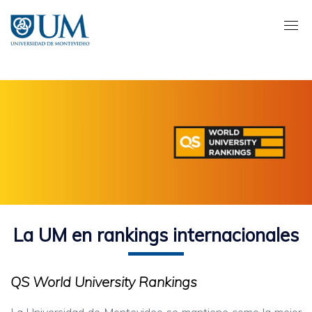
Pasar
al
contenido
principal
La UM en rankings internacionales
QS World University Rankings