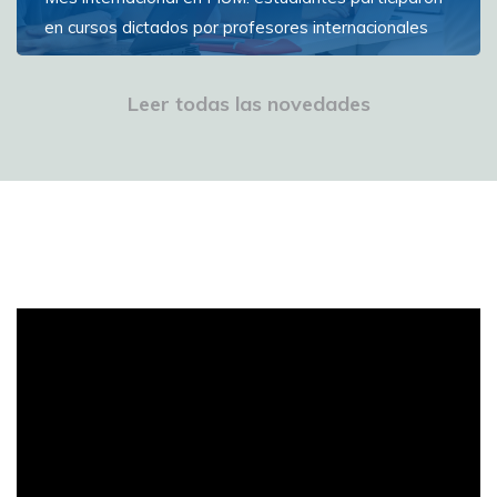
en cursos dictados por profesores internacionales
La Facultad de Ingeniería de la Universidad de
Montevideo (FIUM) ofreció instancias de aprendizaje
Leer todas las novedades
con docentes internacionales sobre análisis de datos,
interacción háptica, transformación digital y
computación cuántica
Ver más