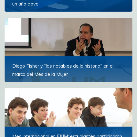
un año clave
Un documento que reúne los hitos más importantes
del 2025
Ver más
Diego Fisher y “las notables de la historia” en el
marco del Mes de la Mujer
La actividad organizada por Comunicación y UM
Global propuso un recorrido por destacadas figuras
femeninas que marcaron la historia uruguaya
Ver más
Mes internacional en FIUM: estudiantes participaron