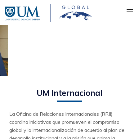
Pasar
al
contenido
principal
UM Global organizó dos
charlas en el marco del
seminario Constructing
Peace
UM Internacional
La Oficina de Relaciones Internacionales (RRII)
coordina iniciativas que promueven el compromiso
global y la internacionalización de acuerdo al plan de
desarrollo institucional y a la misión que anima la