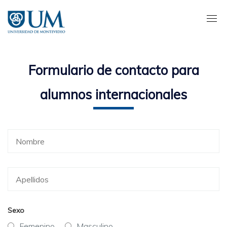
Pasar
al
contenido
principal
Formulario de contacto para
alumnos internacionales
Sexo
Femenino
Masculino