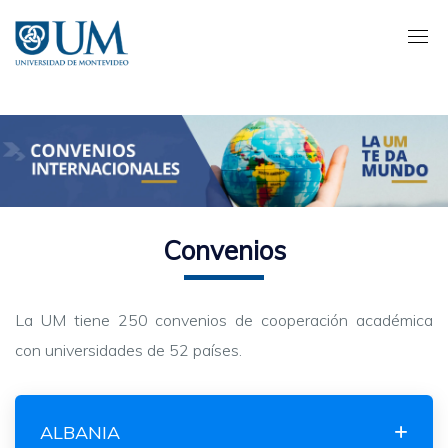
Pasar
al
contenido
principal
Convenios
La UM tiene 250 convenios de cooperación académica
con universidades de 52 países.
ALBANIA