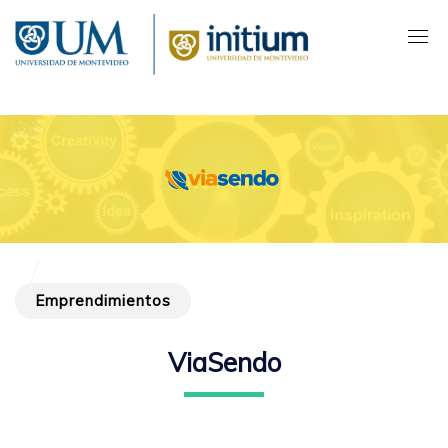
Pasar
al
contenido
principal
Emprendimientos
ViaSendo