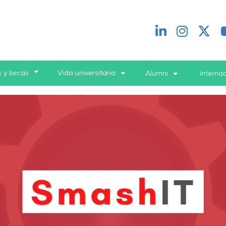
Redes
header
 y becas
Vida universitaria
Alumni
Interna