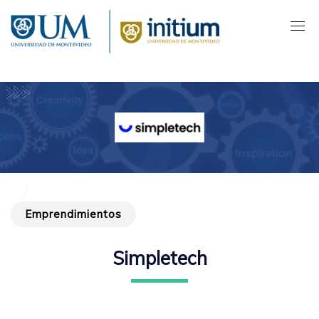
Pasar
al
contenido
principal
Emprendimientos
Simpletech