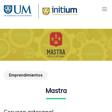
Pasar
al
contenido
principal
Emprendimientos
Mastra
Cerveza artesanal