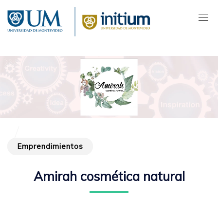
Pasar
al
contenido
principal
Emprendimientos
Amirah cosmética natural