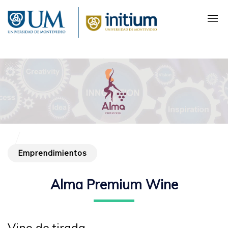
Pasar
al
contenido
principal
Emprendimientos
Alma Premium Wine
Vino de tirada