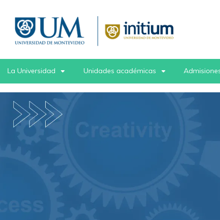
Pasar
al
contenido
principal
La Universidad
Unidades académicas
Admisiones