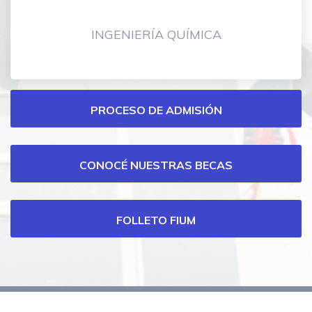
INGENIERÍA QUÍMICA
Menú
PROCESO DE ADMISIÓN
carreras
de
CONOCÉ NUESTRAS BECAS
grado-
FIUM
FOLLETO FIUM