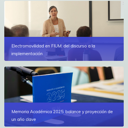
Seleccionada entre más de 10.000 postulantes de todo
el mundo, Camila Ferreira realizará una pasantía de
investigación en el principal laboratorio de física de
partículas del mundo
Ver más
Electromovilidad en FIUM: del discurso a la
implementación
Infraestructura, maquinaria pesada, agro y transporte
eléctrico fueron parte de una jornada en FIUM sobre
los desafíos para avanzar en la electromovilidad en
Uruguay
Ver más
Memoria Académica 2025: balance y proyección de
un año clave