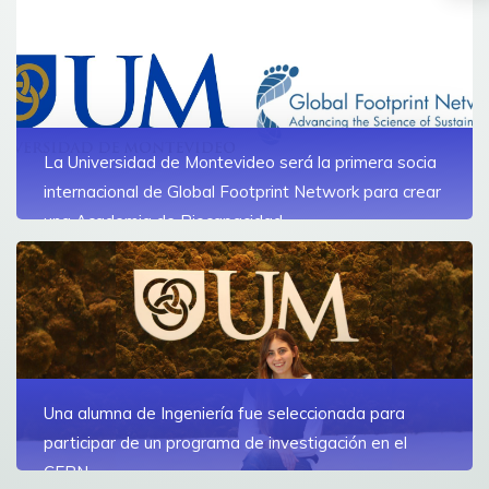
La Universidad de Montevideo será la primera socia
internacional de Global Footprint Network para crear
una Academia de Biocapacidad
La organización internacional eligió a la Universidad de
Montevideo como su primer socio académico a nivel
mundial para desarrollar un programa único de
formación en biocapacidad
Ver más
Una alumna de Ingeniería fue seleccionada para
participar de un programa de investigación en el
CERN