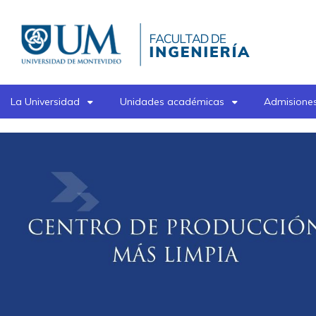
Pasar
al
contenido
principal
La Universidad
Unidades académicas
Admisiones