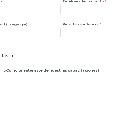
o
Teléfono de contacto
dad (uruguaya)
País de residencia
¿
Cómo te enteraste de nuestras capacitaciones?