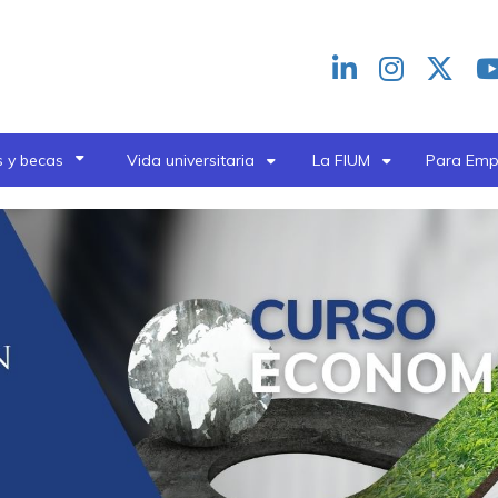
Redes
header
 y becas
Vida universitaria
La FIUM
Para Emp