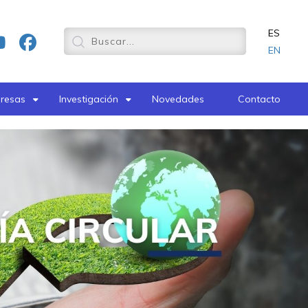
ES
EN
resas
Investigación
Novedades
Contacto