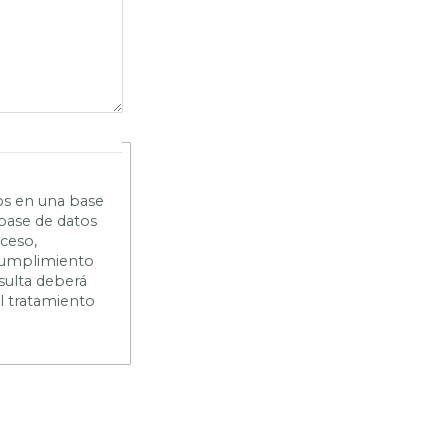
os en una base
 base de datos
cceso,
n cumplimiento
sulta deberá
el tratamiento