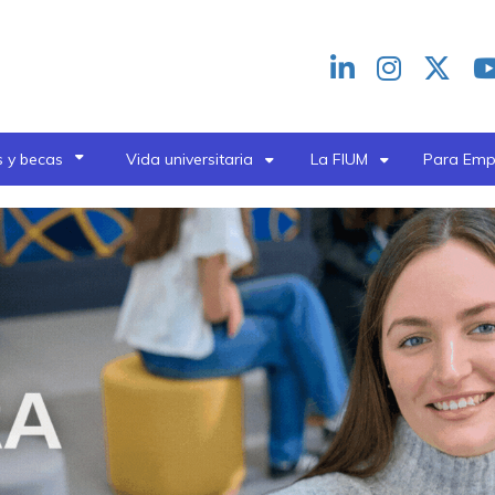
Redes
header
 y becas
Vida universitaria
La FIUM
Para Emp