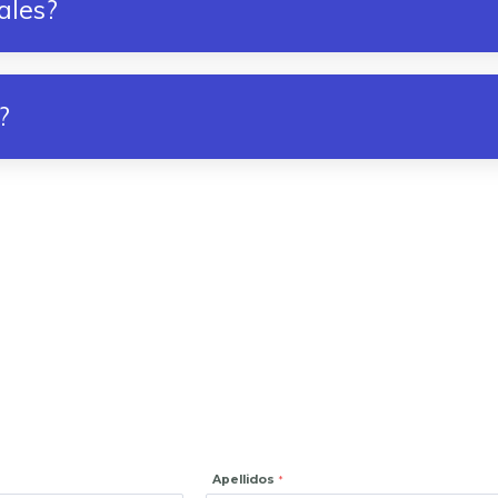
ales?
?
Apellidos