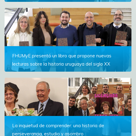
conversatorio con una historiadora invitada, la
exposición de los pósters de estudiantes y la
presentación del pódcast Pensé que Estaba Solo
Ver más
FHUMyE presentó un libro que propone nuevas
lecturas sobre la historia uruguaya del siglo XX
La publicación reúne investigaciones de docentes,
graduados y estudiantes de la Facultad de
Humanidades y Educación
Ver más
La inquietud de comprender: una historia de
perseverancia, estudio y asombro