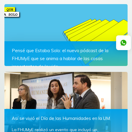
Pensé que Estaba Solo: el nuevo pódcast de la
FHUMyE que se anima a hablar de las cosas
importantes de la vida
La nueva propuesta de la Facultad de Humanidades y
Educación busca entablar conversaciones sobre temas
que interpelan, desde un enfoque actual y con una
mirada cercana y reflexiva, pero con un denominador
común: el buen humor
Ver más
Así se vivió el Día de las Humanidades en la UM
La FHUMyE realizó un evento que incluyó un