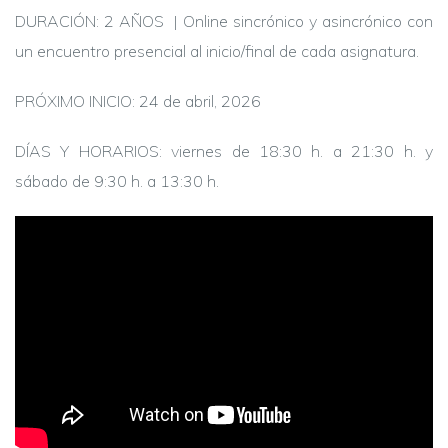
DURACIÓN: 2 AÑOS | Online sincrónico y asincrónico con
un encuentro presencial al inicio/final de cada asignatura.
PRÓXIMO INICIO: 24 de abril, 2026
DÍAS Y HORARIOS: viernes de 18:30 h. a 21:30 h. y
sábado de 9:30 h. a 13:30 h.